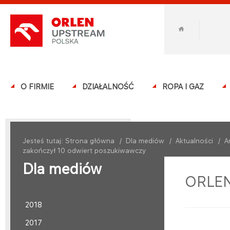
O FIRMIE
DZIAŁALNOŚĆ
ROPA I GAZ
Jesteś tutaj:
Strona główna
/
Dla mediów
/
Aktualności
/
A
zakończył 10 odwiert poszukiwawczy
Dla mediów
ORLEN 
2018
2017