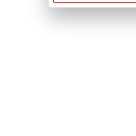
prywatności
. Po
więcej informacji 
przypadku pytań l
prosimy o kontak