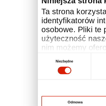
Niniejsza strona 
Ta strona korzysta
identyfikatorów i
osobowe. Pliki te
użyteczność nasze
nim możemy ofero
anonimowe statyst
Wybór
Niezbędne
zgody
Twoje preferencje
działania wymaga
zmienić lub wyco
ustawienia prefer
otworzyć w dowo
Odmowa