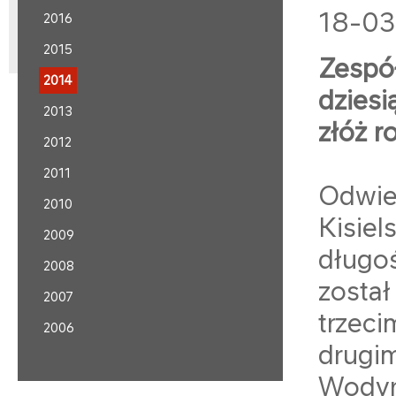
18-03
2016
2015
Zespó
2014
dziesi
2013
złóż r
2012
2011
Odwie
2010
Kisie
2009
długo
2008
zosta
2007
trzec
2006
drugi
Wodyn