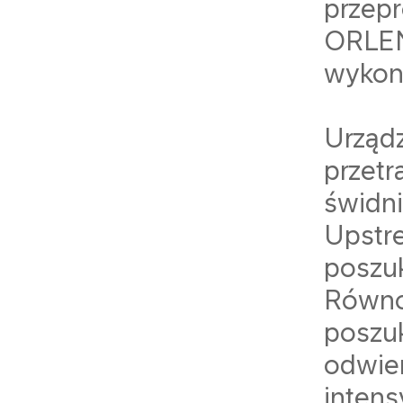
przep
ORLEN
wykon
Urządz
przet
świdn
Upst
posz
Równ
poszu
odwie
inten