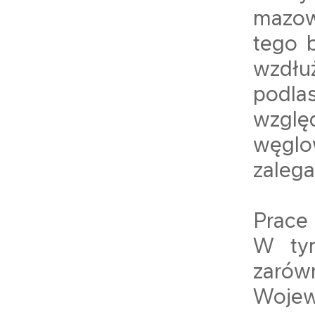
mazow
tego 
wzdłu
podla
wzglę
węglo
zaleg
Prace
W tym
zarów
Wojew