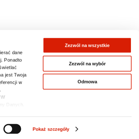
Zezwól na wszystkie
wierać dane
j. Ponadto
Zezwól na wybór
świetlać
KONTAKT
a jest Twoja
Odmowa
ferencji w
.
. W
ony Danych.
Pokaż szczegóły