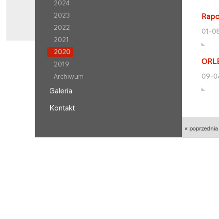
2024
2023
Rapo
2022
01-0
2021
2020
ORLE
2019
Archiwum
09-0
Galeria
Kontakt
« poprzednia