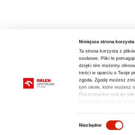
Niniejsza strona korzysta
Ta strona korzysta z plikó
osobowe. Pliki te pomagaj
dzięki nim możemy oferow
O FIRMIE
DZIAŁALNOŚĆ
ROPA I GAZ
treści w oparciu o Twoje 
zgoda. Zgodę możesz zmie
tym oknie, które możesz
Poszczególne rodzaje plikó
przypadku pytań lub w cel
mapa serwisu
Polityka prywatności i cookies
Wybór
Niezbędne
zgody