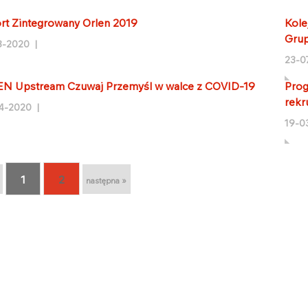
rt Zintegrowany Orlen 2019
Kole
Gru
8-2020 |
23-0
N Upstream Czuwaj Przemyśl w walce z COVID-19
Prog
rekr
4-2020 |
19-0
1
2
następna »