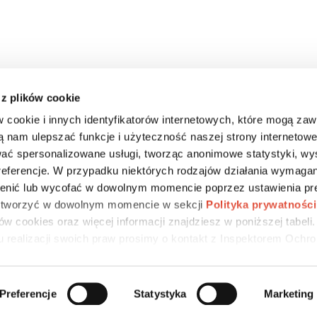
 z plików cookie
w cookie i innych identyfikatorów internetowych, które mogą za
ą nam ulepszać funkcje i użyteczność naszej strony internetowe
ać spersonalizowane usługi, tworząc anonimowe statystyki, wy
DLA MEDIÓW
CSR
KARIERA
preferencje. W przypadku niektórych rodzajów działania wymagan
nić lub wycofać w dowolnym momencie poprzez ustawienia pre
 otworzyć w dowolnym momencie w sekcji
Polityka prywatności
w cookies oraz więcej informacji znajdziesz w poniższej tabeli
u realizacji swoich praw prosimy o kontakt z Inspektorem Ochr
Preferencje
Statystyka
Marketing