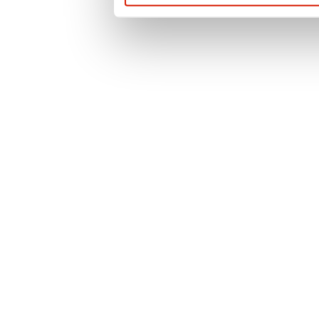
prywatności
. Po
więcej informacji 
przypadku pytań l
prosimy o kontak