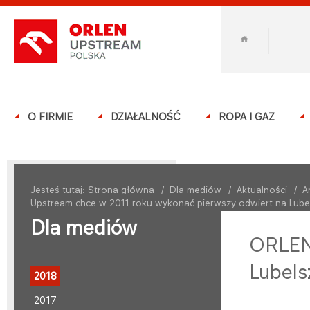
O FIRMIE
DZIAŁALNOŚĆ
ROPA I GAZ
Jesteś tutaj:
Strona główna
/
Dla mediów
/
Aktualności
/
A
Upstream chce w 2011 roku wykonać pierwszy odwiert na Lube
Dla mediów
ORLEN 
Lubels
2018
2017