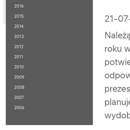
2016
2015
21-07
2014
​Nale
2013
roku w
2012
2011
potwi
2010
odpow
2009
preze
2008
2007
planuj
2006
wydob