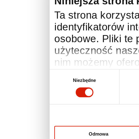
Niniejsza strona 
Ta strona korzysta
identyfikatorów i
osobowe. Pliki te
użyteczność nasze
nim możemy ofero
anonimowe statyst
Wybór
Niezbędne
zgody
Twoje preferencje
działania wymaga
zmienić lub wyco
ustawienia prefer
otworzyć w dowo
Odmowa