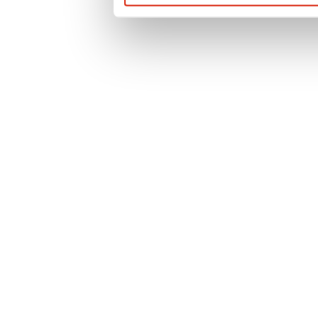
prywatności
. Po
więcej informacji 
przypadku pytań l
prosimy o kontak