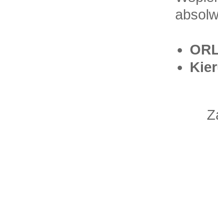
absolw
ORL
Kie
Z