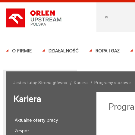
O FIRMIE
DZIAŁALNOŚĆ
ROPA I GAZ
Jesteś tutaj:
Strona główna
/
Kariera
/
Programy stażowe
Kariera
Progr
Aktualne oferty pracy
Zespół