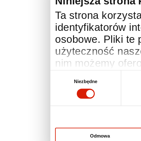
Niniejsza strona 
Ta strona korzysta
identyfikatorów i
osobowe. Pliki te
użyteczność nasze
nim możemy ofero
anonimowe statyst
Wybór
Niezbędne
zgody
Twoje preferencje
działania wymaga
zmienić lub wyco
ustawienia prefer
otworzyć w dowo
Odmowa