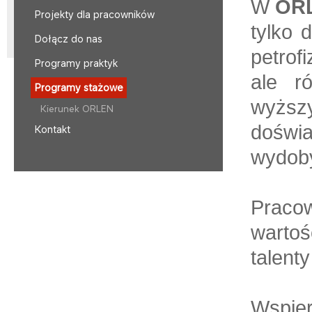
W
ORL
Projekty dla pracowników
tylko 
Dołącz do nas
petrof
Programy praktyk
ale r
Programy stażowe
wyżs
Kierunek ORLEN
doświ
Kontakt
wydob
Pracow
wartoś
talenty
Wspie