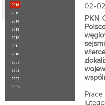
02-02
2016
2015
PKN O
2014
Polsc
2013
węglo
2012
sejsm
2011
wier
2010
zlok
2009
wojew
2008
wspóln
2007
2006
Prace 
lutego