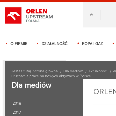
O FIRMIE
DZIAŁALNOŚĆ
ROPA I GAZ
Jesteś tutaj:
Strona główna
/
Dla mediów
/
Aktualności
/
A
uruchamia prace na nowych aktywach w Polsce
Dla mediów
ORLEN
2018
2017