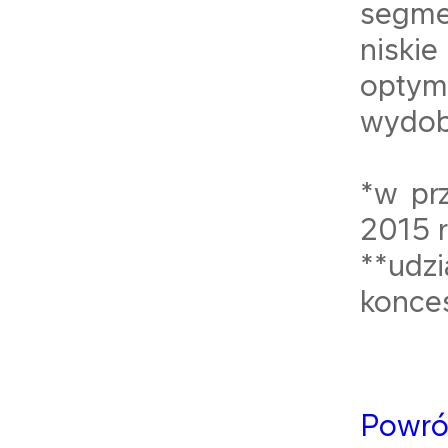
segme
niski
opty
wydob
*w pr
2015 
**udz
konces
Powró