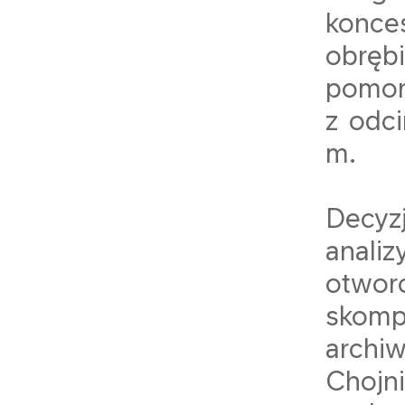
konce
obręb
pomor
z odc
m.
Decyzj
anali
otwor
skomp
archi
Chojn