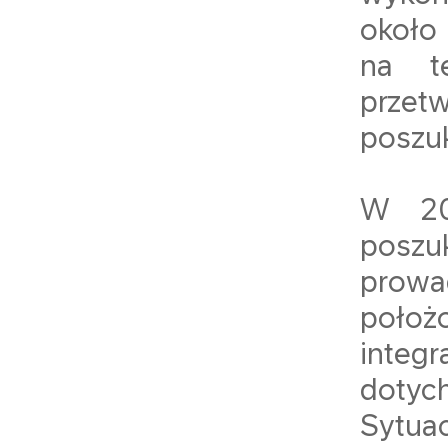
około 
na t
przetw
poszuk
W 20
posz
prowa
położ
integ
dotyc
Sytua