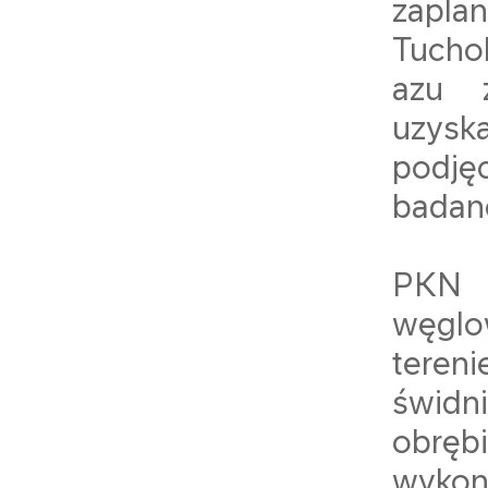
zapla
Tucho
azu z
uzysk
podję
badan
PKN 
węglo
teren
świdn
obręb
wykon