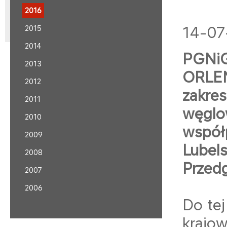
2016
2015
14-07
2014
PGNiG
2013
ORLEN
2012
zakre
2011
węglo
2010
współ
2009
Lubel
2008
Przedg
2007
2006
Do tej
krajo