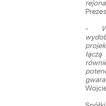
rejon
Preze
-
W
wydob
proje
łączą
równ
poten
gwara
Wojci
Spółk