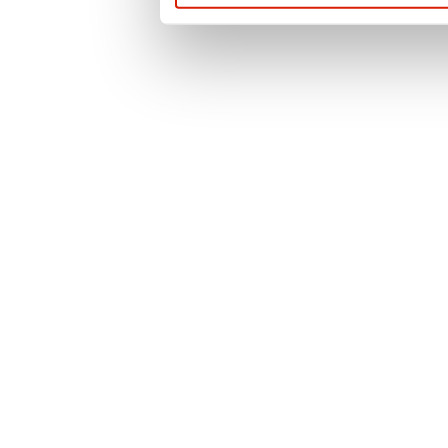
prywatności
. Po
więcej informacji 
przypadku pytań l
prosimy o kontak