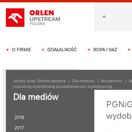
O FIRMIE
DZIAŁALNOŚĆ
ROPA I GAZ
Jesteś tutaj:
Strona główna
/
Dla mediów
/
Aktualności
/
A
rozszerzą współpracę poszukiwawczo-wydobywczą
Dla mediów
PGNiG 
wydob
2018
2017