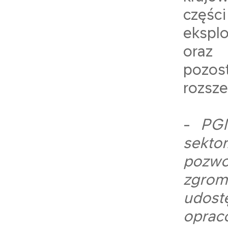
częśc
ekspl
oraz
pozos
rozsz
-
PGN
sekto
pozw
zgrom
udost
oprac