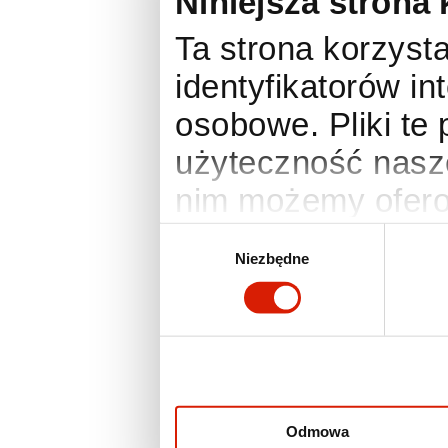
Niniejsza strona 
Ta strona korzysta
identyfikatorów i
osobowe. Pliki te
użyteczność nasze
nim możemy ofero
anonimowe statyst
Wybór
Niezbędne
zgody
Twoje preferencje
działania wymaga
zmienić lub wyco
ustawienia prefer
otworzyć w dowo
Odmowa