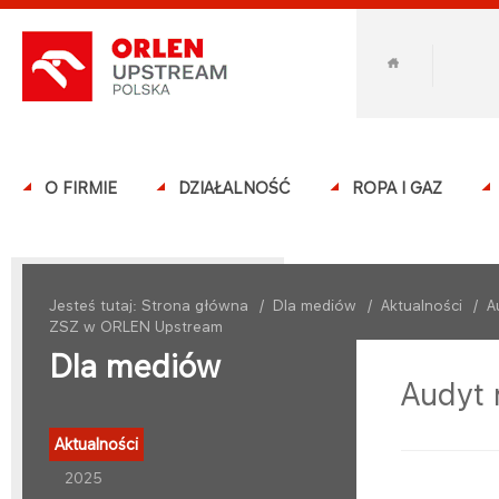
O FIRMIE
DZIAŁALNOŚĆ
ROPA I GAZ
Jesteś tutaj:
Strona główna
/
Dla mediów
/
Aktualności
/
A
ZSZ w ORLEN Upstream
Dla mediów
Audyt
Aktualności
2025