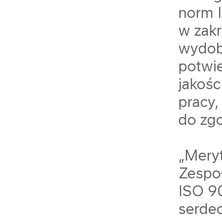
norm 
w zakr
wydob
potwi
jakośc
pracy,
do zg
„Mery
Zespoł
ISO 9
serde