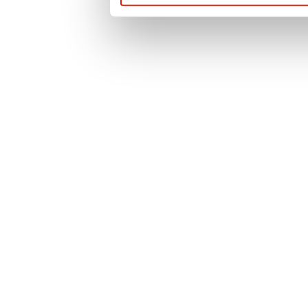
prywatności
. Po
więcej informacji 
przypadku pytań l
prosimy o kontak