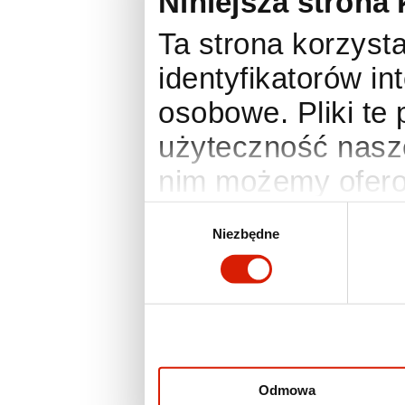
Niniejsza strona 
Ta strona korzysta
identyfikatorów i
osobowe. Pliki te
użyteczność nasze
nim możemy ofero
anonimowe statyst
Wybór
Niezbędne
zgody
Twoje preferencje
działania wymaga
zmienić lub wyco
ustawienia prefer
otworzyć w dowo
Odmowa