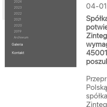
2024
04-01
2023
2022
Spółk
2021
potwie
2020
2019
Zinte
Archiwum
wymag
Galeria
45001:
Kontakt
poszu
Przepr
Polską
spółka
Zinte