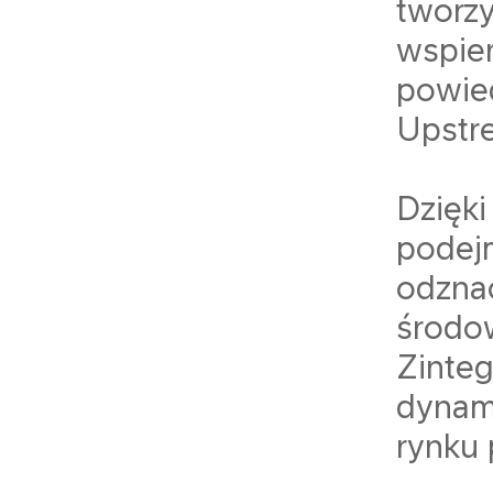
tworzy
wspier
powie
Upstr
Dzięki
podej
odznac
środo
Zinteg
dynami
rynku 