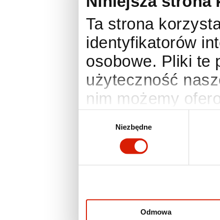
Niniejsza strona 
Ta strona korzysta
identyfikatorów i
osobowe. Pliki te
użyteczność nasze
nim możemy ofero
anonimowe statyst
Wybór
Niezbędne
zgody
Twoje preferencje
działania wymaga
zmienić lub wyco
ustawienia prefer
otworzyć w dowo
Odmowa