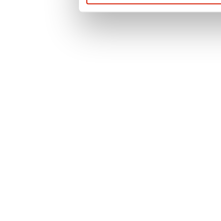
prywatności
. Po
więcej informacji 
przypadku pytań l
prosimy o kontak