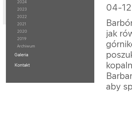
2024
04-12
2023
2022
Barbó
2021
jak ró
2020
2019
górni
Archiwum
poszu
Galeria
kopal
Kontakt
Barbar
aby sp