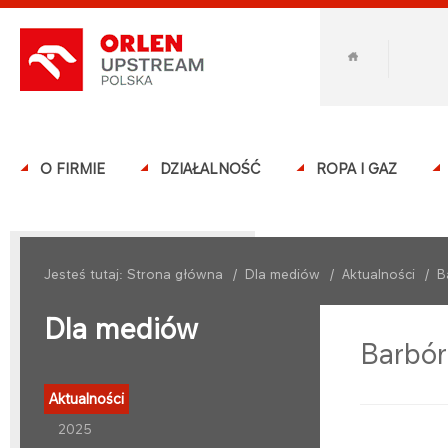
O FIRMIE
DZIAŁALNOŚĆ
ROPA I GAZ
Jesteś tutaj:
Strona główna
/
Dla mediów
/
Aktualności
/
B
Dla mediów
Barbó
Aktualności
2025