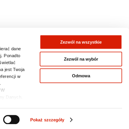
Zezwól na wszystkie
wierać dane
j. Ponadto
Zezwól na wybór
świetlać
KONTAKT
a jest Twoja
Odmowa
ferencji w
.
. W
ony Danych.
Pokaż szczegóły