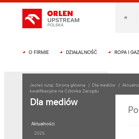
O FIRMIE
DZIAŁALNOŚĆ
ROPA I GA
Jesteś tutaj:
Strona główna
/
Dla mediów
/
Aktualno
kwalifikacyjne na Członka Zarządu
Dla mediów
Po
Aktualności
2025