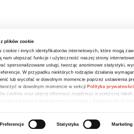
 z plików cookie
w cookie i innych identyfikatorów internetowych, które mogą za
ą nam ulepszać funkcje i użyteczność naszej strony internetowe
ać spersonalizowane usługi, tworząc anonimowe statystyki, wy
DLA MEDIÓW
CSR
KARIERA
preferencje. W przypadku niektórych rodzajów działania wymagan
nić lub wycofać w dowolnym momencie poprzez ustawienia pre
 otworzyć w dowolnym momencie w sekcji
Polityka prywatności
w cookies oraz więcej informacji znajdziesz w poniższej tabeli
u realizacji swoich praw prosimy o kontakt z Inspektorem Ochr
Preferencje
Statystyka
Marketing