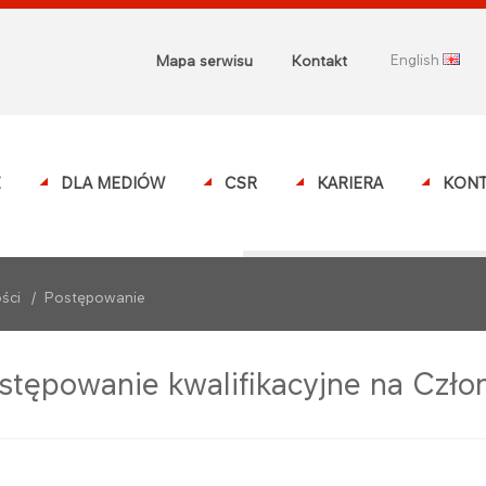
english
Mapa serwisu
Kontakt
Z
DLA MEDIÓW
CSR
KARIERA
KONT
ści
/
Postępowanie
stępowanie kwalifikacyjne na Czło