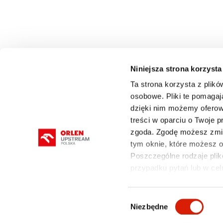
Niniejsza strona korzysta
Ta strona korzysta z plikó
osobowe. Pliki te pomagaj
dzięki nim możemy oferow
O FIRMIE
DZIAŁALNOŚĆ
ROPA I GAZ
treści w oparciu o Twoje 
zgoda. Zgodę możesz zmie
tym oknie, które możesz
Poszczególne rodzaje plikó
przypadku pytań lub w cel
mapa serwisu
Polityka prywatności i cookies
Wybór
Niezbędne
zgody