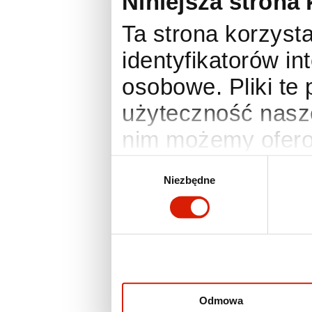
Niniejsza strona 
Ta strona korzysta
identyfikatorów i
osobowe. Pliki te
użyteczność nasze
nim możemy ofero
anonimowe statyst
Wybór
Niezbędne
zgody
Twoje preferencje
działania wymaga
zmienić lub wyco
ustawienia prefer
otworzyć w dowo
Odmowa