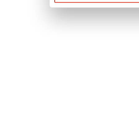
prywatności
. Po
więcej informacji 
przypadku pytań l
prosimy o kontak