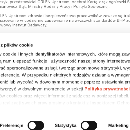
zyk, przedstawiciel ORLEN Upstream, odebrał Kartę z rąk Agnieszki Sz
ianowicz-Bąk, Ministry Rodziny Pracy i Polityki Społecznej.
EN Upstream zdrowie i bezpieczeństwo pracowników zawsze są trakt
ażowanie w codzienne zapewnianie najwyższych standardów BHP zost
twowy Instytut Badawczy.
ót
 z plików cookie
w cookie i innych identyfikatorów internetowych, które mogą za
ą nam ulepszać funkcje i użyteczność naszej strony internetowe
ać spersonalizowane usługi, tworząc anonimowe statystyki, wy
DLA MEDIÓW
CSR
KARIERA
preferencje. W przypadku niektórych rodzajów działania wymagan
nić lub wycofać w dowolnym momencie poprzez ustawienia pre
 otworzyć w dowolnym momencie w sekcji
Polityka prywatności
w cookies oraz więcej informacji znajdziesz w poniższej tabeli
u realizacji swoich praw prosimy o kontakt z Inspektorem Ochr
Preferencje
Statystyka
Marketing