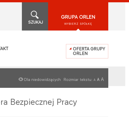
GRUPA ORLEN
SZUKAJ
WYBIERZ SPÓŁKĘ
AKT
OFERTA GRUPY
ORLEN
A
Dla niedowidzących
Rozmiar tekstu:
A
A
ra Bezpiecznej Pracy