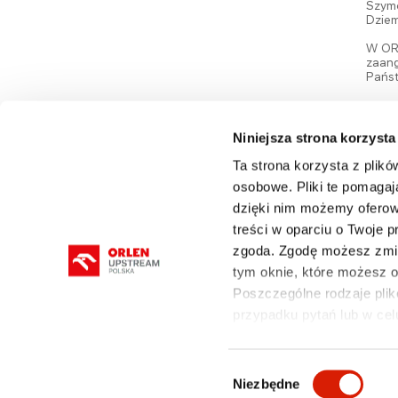
Szymc
Dziem
W ORL
zaang
Pańs
Powr
Niniejsza strona korzysta
Ta strona korzysta z plikó
osobowe. Pliki te pomagaj
dzięki nim możemy oferow
O FIRMIE
DZIAŁALNOŚĆ
ROPA I GAZ
treści w oparciu o Twoje 
zgoda. Zgodę możesz zmie
tym oknie, które możesz
Poszczególne rodzaje plikó
przypadku pytań lub w cel
mapa serwisu
Polityka prywatności i cookies
Wybór
Niezbędne
zgody