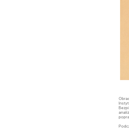
Obrad
Insty
Bezpi
anali
popra
Podcz