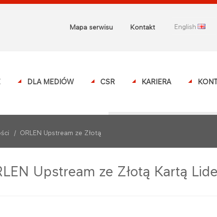
english
Mapa serwisu
Kontakt
Z
DLA MEDIÓW
CSR
KARIERA
KONT
ści
/
ORLEN Upstream ze Złotą
LEN Upstream ze Złotą Kartą Lide