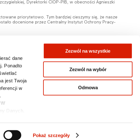
czygielskiej, Dyrektorki CIOP-PIB, w obecności Agnieszki
owane priorytetowo. Tym bardziej cieszymy się, że nasze
ało docenione przez Centralny Instytut Ochrony Pracy-
Zezwól na wszystkie
wierać dane
j. Ponadto
Zezwól na wybór
świetlać
KONTAKT
a jest Twoja
Odmowa
ferencji w
.
. W
ony Danych.
Pokaż szczegóły