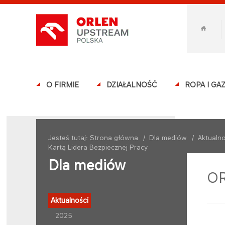
O FIRMIE
DZIAŁALNOŚĆ
ROPA I GA
Jesteś tutaj:
Strona główna
/
Dla mediów
/
Aktualno
Kartą Lidera Bezpiecznej Pracy
Dla mediów
OR
Aktualności
2025