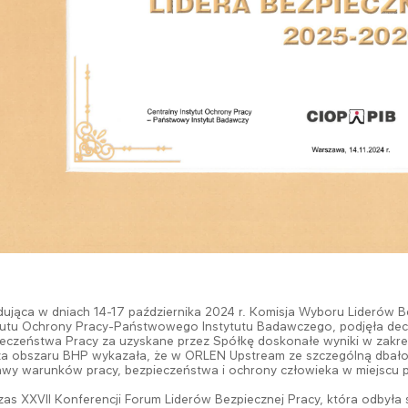
ująca w dniach 14-17 października 2024 r. Komisja Wyboru Liderów B
tutu Ochrony Pracy-Państwowego Instytutu Badawczego, podjęła decy
eczeństwa Pracy za uzyskane przez Spółkę doskonałe wyniki w zakre
za obszaru BHP wykazała, że w ORLEN Upstream ze szczególną dbałości
wy warunków pracy, bezpieczeństwa i ochrony człowieka w miejscu p
as XXVII Konferencji Forum Liderów Bezpiecznej Pracy, która odbyła s