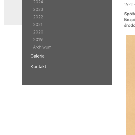
2024
19-11
2023
Spółk
2022
Bezpi
2021
środ
2020
2019
Archiwum
Galeria
Kontakt