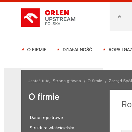
O FIRMIE
DZIAŁALNOŚĆ
ROPA I GA
Jesteś tutaj:
Strona główna
/
O firmie
/
Zarząd Spół
O firmie
Ro
Dane rejestrowe
Struktura właścicielska