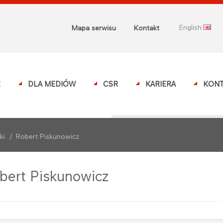
english
Mapa serwisu
Kontakt
Z
DLA MEDIÓW
CSR
KARIERA
KONT
ki
/
Robert Piskunowicz
bert Piskunowicz