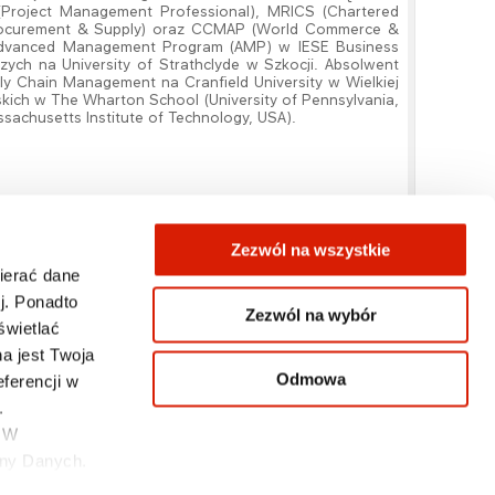
(Project Management Professional), MRICS (Chartered
 Procurement & Supply) oraz CCMAP (World Commerce &
 Advanced Management Program (AMP) w IESE Business
ych na University of Strathclyde w Szkocji. Absolwent
ly Chain Management na Cranfield University w Wielkiej
skich w The Wharton School (University of Pennsylvania,
achusetts Institute of Technology, USA).
Zezwól na wszystkie
wierać dane
j. Ponadto
Zezwól na wybór
świetlać
KONTAKT
a jest Twoja
Odmowa
ferencji w
.
. W
ony Danych.