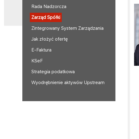
Rada Nadzorcza
Zarząd Spółki
Zintegrowany System Zarządzania
Jak złożyć ofertę
E-Faktura
KSeF
Strategia podatkowa
Wyodrębnienie aktywów Upstream