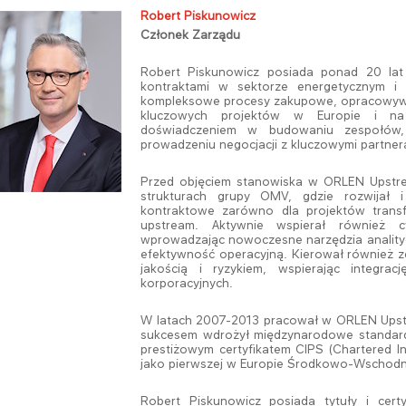
Robert Piskunowicz
Członek Zarządu​
Robert Piskunowicz posiada ponad 20 lat
kontraktami w sektorze energetycznym i
kompleksowe procesy zakupowe, opracowywani
kluczowych projektów w Europie i na
doświadczeniem w budowaniu zespołów, o
prowadzeniu negocjacji z kluczowymi partner
Przed objęciem stanowiska w ORLEN Upstre
strukturach grupy OMV, gdzie rozwijał 
kontraktowe zarówno dla projektów transfo
upstream. Aktywnie wspierał również c
wprowadzając nowoczesne narzędzia analityc
efektywność operacyjną. Kierował również z
jakością i ryzykiem, wspierając integr
korporacyjnych.
W latach 2007-2013 pracował w ORLEN Upstre
sukcesem wdrożył międzynarodowe standar
prestiżowym certyfikatem CIPS (Chartered I
jako pierwszej w Europie Środkowo-Wschodni
Robert Piskunowicz posiada tytuły i cert