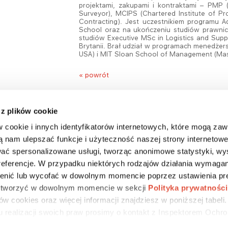
projektami, zakupami i kontraktami – PMP 
Surveyor), MCIPS (Chartered Institute of
Contracting). Jest uczestnikiem programu
School oraz na ukończeniu studiów prawnicz
studiów Executive MSc in Logistics and Supp
Brytanii. Brał udział w programach menedżer
USA) i MIT Sloan School of Management (Mass
« powrót
 z plików cookie
w cookie i innych identyfikatorów internetowych, które mogą za
ą nam ulepszać funkcje i użyteczność naszej strony internetowe
ać spersonalizowane usługi, tworząc anonimowe statystyki, wy
DLA MEDIÓW
CSR
KARIERA
preferencje. W przypadku niektórych rodzajów działania wymagan
nić lub wycofać w dowolnym momencie poprzez ustawienia pre
 otworzyć w dowolnym momencie w sekcji
Polityka prywatności
w cookies oraz więcej informacji znajdziesz w poniższej tabeli
u realizacji swoich praw prosimy o kontakt z Inspektorem Ochr