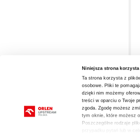
Niniejsza strona korzysta
Ta strona korzysta z plikó
osobowe. Pliki te pomagaj
dzięki nim możemy oferow
O FIRMIE
DZIAŁALNOŚĆ
ROPA I GAZ
treści w oparciu o Twoje 
zgoda. Zgodę możesz zmie
tym oknie, które możesz
Poszczególne rodzaje plikó
przypadku pytań lub w cel
mapa serwisu
Polityka prywatności i cookies