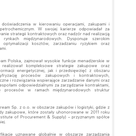
 doświadczenia w kierowaniu operacjami, zakupami i
 petrochemicznym. W swojej karierze odpowiadał za
e strategii kontraktowych oraz nadzór nad realizacją
 rynkach międzynarodowych. Dysponuje szerokim
ptymalizacji kosztów, zarzadzaniu ryzykiem oraz
ami.
am Polska, zajmował wysokie funkcje menadżerskie w
i realizował kompleksowe strategie zakupowe oraz
rmacji energetycznej, jak i przedsięwzięć z obszaru
yfryzację procesów zakupowych i kontraktowych,
zne i rozwiązania wspierające zarzadzanie danymi oraz
espołami odpowiedzialnymi za zarządzanie kontraktami,
ację procesów w ramach międzynarodowych struktur
am Sp. z o.o. w obszarze zakupów i logistyki, gdzie z
dy zakupowe, które zostały uhonorowane w 2011 roku
nstitute of Procurement & Supply) – przyznanym spółce
ej.
yfikacje uznawane globalnie w obszarze zarządzania