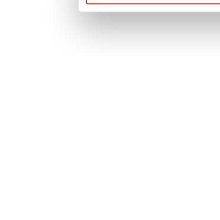
prywatności
. Po
więcej informacji 
przypadku pytań l
prosimy o kontak