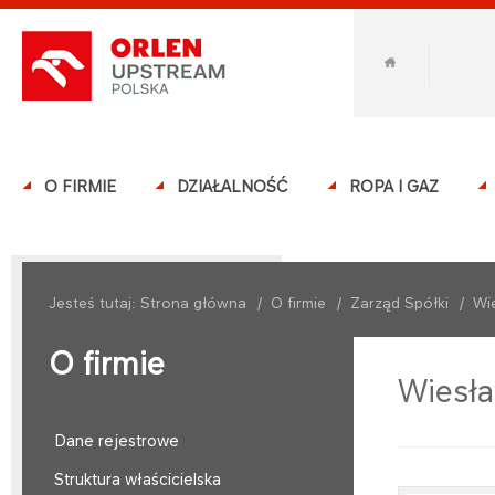
O FIRMIE
DZIAŁALNOŚĆ
ROPA I GAZ
Jesteś tutaj:
Strona główna
/
O firmie
/
Zarząd Spółki
/
Wi
O firmie
Wiesła
Dane rejestrowe
Struktura właścicielska