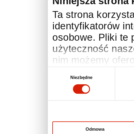
Niniejsza strona 
Ta strona korzysta
identyfikatorów i
osobowe. Pliki te
użyteczność nasze
nim możemy ofero
anonimowe statyst
Wybór
Niezbędne
zgody
Twoje preferencje
działania wymaga
zmienić lub wyco
ustawienia prefer
otworzyć w dowo
Odmowa