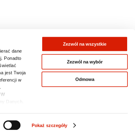
Zezwól na wszystkie
wierać dane
j. Ponadto
Zezwól na wybór
świetlać
KONTAKT
a jest Twoja
Odmowa
ferencji w
.
. W
ony Danych.
Pokaż szczegóły