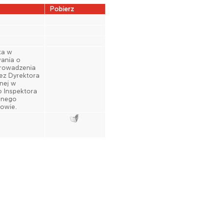
Pobierz
ka w
ania o
prowadzenia
ez Dyrektora
nej w
 Inspektora
lnego
owie.
​