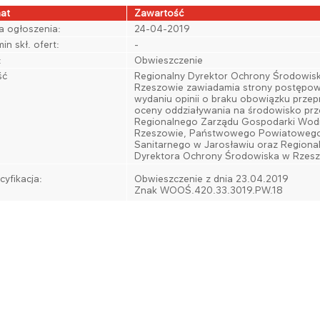
at
Zawartość
a ogłoszenia:
24-04-2019
in skł. ofert:
-
:
Obwieszczenie
ść
​Regionalny Dyrektor Ochrony Środowis
Rzeszowie zawiadamia strony postępow
wydaniu opinii o braku obowiązku prze
oceny oddziaływania na środowisko prz
Regionalnego Zarządu Gospodarki Wod
Rzeszowie, Państwowego Powiatowego
Sanitarnego w Jarosławiu oraz Regiona
Dyrektora Ochrony Środowiska w Rzesz
cyfikacja:
Obwieszczenie z dnia 23.04.2019
Znak WOOŚ.420.33.3019.PW.18