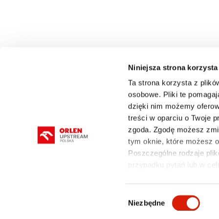
Niniejsza strona korzysta
Ta strona korzysta z plikó
osobowe. Pliki te pomagaj
dzięki nim możemy oferow
O FIRMIE
DZIAŁALNOŚĆ
ROPA I GAZ
treści w oparciu o Twoje 
zgoda. Zgodę możesz zmie
tym oknie, które możesz
Poszczególne rodzaje plikó
przypadku pytań lub w cel
mapa serwisu
Polityka prywatności i cookies
Wybór
Niezbędne
zgody