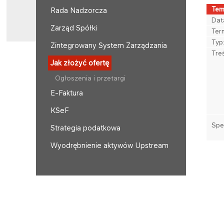
Tem
Rada Nadzorcza
Dat
Zarząd Spółki
Term
​Typ
Zintegrowany System Zarządzania
​Tre
Jak złożyć ofertę
Ogłoszenia i przetargi
E-Faktura
KSeF
Spe
Strategia podatkowa
Wyodrębnienie aktywów Upstream