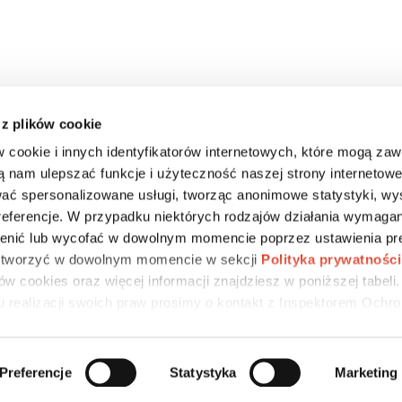
 z plików cookie
w cookie i innych identyfikatorów internetowych, które mogą za
ą nam ulepszać funkcje i użyteczność naszej strony internetowe
ać spersonalizowane usługi, tworząc anonimowe statystyki, wy
DLA MEDIÓW
CSR
KARIERA
preferencje. W przypadku niektórych rodzajów działania wymagan
nić lub wycofać w dowolnym momencie poprzez ustawienia pre
 otworzyć w dowolnym momencie w sekcji
Polityka prywatności
w cookies oraz więcej informacji znajdziesz w poniższej tabeli
u realizacji swoich praw prosimy o kontakt z Inspektorem Ochr
Preferencje
Statystyka
Marketing