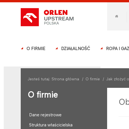
O FIRMIE
DZIAŁALNOŚĆ
ROPA I GA
Jesteś tutaj:
Strona główna
/
O firmie
/
Jak złożyć o
O firmie
Ob
Dane rejestrowe
Struktura właścicielska